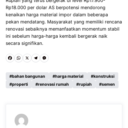
Rupiah yang terus bergerak di level Rp17.900-
Rp18.000 per dolar AS berpotensi mendorong
kenaikan harga material impor dalam beberapa
pekan mendatang. Masyarakat yang memiliki rencana
renovasi sebaiknya memanfaatkan momentum stabil
ini sebelum harga-harga kembali bergerak naik
secara signifikan.
F
W
X
T
M
a
h
e
e
c
a
l
s
bahan bangunan
harga material
konstruksi
e
properti
t
e
renovasi rumah
s
rupiah
semen
b
s
g
e
o
A
r
n
o
p
a
g
k
p
m
e