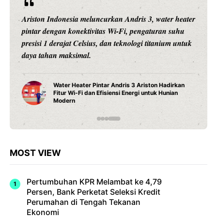
Ratusan proyek perumahan senilai Rp34,5 triliun
terancam mangkrak akibat perizinan yang berbelit.
REI catat 306 proyek dari 16 DPD tak bisa bergerak.
306 Proyek Properti Rp34,5 Triliun Terancam
Mangkrak, Perizinan Jadi Biang Keladi
MOST VIEW
Pertumbuhan KPR Melambat ke 4,79
Persen, Bank Perketat Seleksi Kredit
Perumahan di Tengah Tekanan
Ekonomi