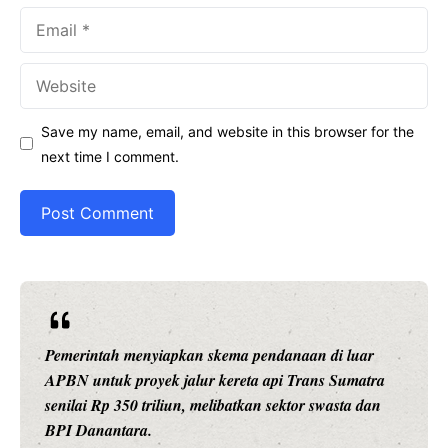
Email
Website
Save my name, email, and website in this browser for the
next time I comment.
merintah menyiapkan skema pendanaan di luar
Ariston
BN untuk proyek jalur kereta api Trans Sumatra
pintar 
ilai Rp 350 triliun, melibatkan sektor swasta dan
presisi
I Danantara.
daya t