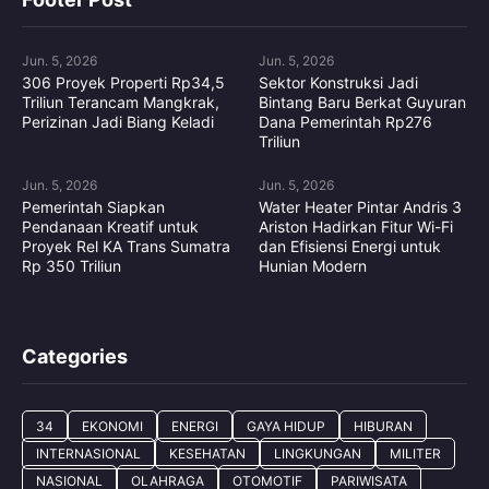
Jun. 5, 2026
Jun. 5, 2026
306 Proyek Properti Rp34,5
Sektor Konstruksi Jadi
Triliun Terancam Mangkrak,
Bintang Baru Berkat Guyuran
Perizinan Jadi Biang Keladi
Dana Pemerintah Rp276
Triliun
Jun. 5, 2026
Jun. 5, 2026
Pemerintah Siapkan
Water Heater Pintar Andris 3
Pendanaan Kreatif untuk
Ariston Hadirkan Fitur Wi-Fi
Proyek Rel KA Trans Sumatra
dan Efisiensi Energi untuk
Rp 350 Triliun
Hunian Modern
Categories
34
EKONOMI
ENERGI
GAYA HIDUP
HIBURAN
INTERNASIONAL
KESEHATAN
LINGKUNGAN
MILITER
NASIONAL
OLAHRAGA
OTOMOTIF
PARIWISATA