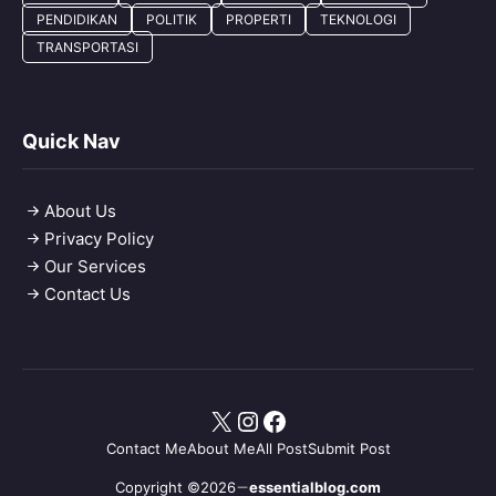
PENDIDIKAN
POLITIK
PROPERTI
TEKNOLOGI
TRANSPORTASI
Quick Nav
About Us
Privacy Policy
Our Services
Contact Us
X
Instagram
Facebook
Contact Me
About Me
All Post
Submit Post
Copyright ©2026
essentialblog.com