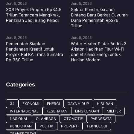
Jun. 5, 2026
Jun. 5, 2026
306 Proyek Properti Rp34,5
Sektor Konstruksi Jadi
Triliun Terancam Mangkrak,
Bintang Baru Berkat Guyuran
Perizinan Jadi Biang Keladi
Dana Pemerintah Rp276
Triliun
Jun. 5, 2026
Jun. 5, 2026
Pemerintah Siapkan
Water Heater Pintar Andris 3
Pendanaan Kreatif untuk
Ariston Hadirkan Fitur Wi-Fi
Proyek Rel KA Trans Sumatra
dan Efisiensi Energi untuk
Rp 350 Triliun
Hunian Modern
Categories
34
EKONOMI
ENERGI
GAYA HIDUP
HIBURAN
INTERNASIONAL
KESEHATAN
LINGKUNGAN
MILITER
NASIONAL
OLAHRAGA
OTOMOTIF
PARIWISATA
PENDIDIKAN
POLITIK
PROPERTI
TEKNOLOGI
TRANSPORTASI