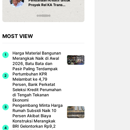
Pendanaan Kreatif untuk
3 Ariston
Proyek Rel KA Trans
Fi dan Ef
Sumatra Rp 350 Triliun
Hunian M
MOST VIEW
Harga Material Bangunan
Merangkak Naik di Awal
2026, Batu Bata dan
Pasir Paling Terdampak
Pertumbuhan KPR
Melambat ke 4,79
Persen, Bank Perketat
Seleksi Kredit Perumahan
di Tengah Tekanan
Ekonomi
Pengembang Minta Harga
Rumah Subsidi Naik 10
Persen Akibat Biaya
Konstruksi Merangkak
BRI Gelontorkan Rp9,2