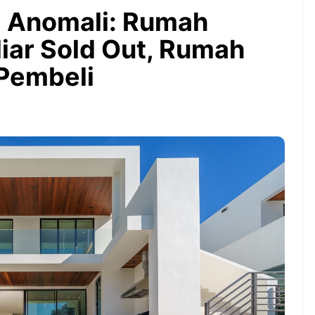
Bintang Baru Berkat
RI Anomali: Rumah
Guyuran Dana Pemerintah
Rp276 Triliun
ar Sold Out, Rumah
Pembeli