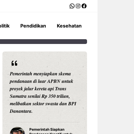
WhatsApp
Instagram
Facebook
litik
Pendidikan
Kesehatan
Pemerintah menyiapkan skema
Ariston Indonesi
pendanaan di luar APBN untuk
Andris 3, water he
proyek jalur kereta api Trans
dengan konektivit
Sumatra senilai Rp 350 triliun,
pengaturan suhu pr
melibatkan sektor swasta dan BPI
Celsius, dan tekno
Danantara.
untuk daya tahan
Pemerintah Siapkan
Water Hea