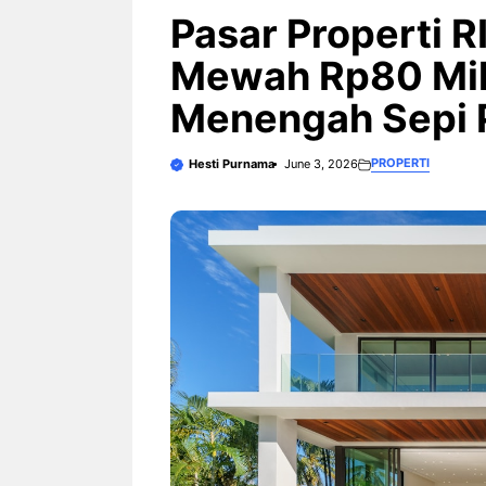
3 Ariston Hadirkan Fitur Wi-
Fi dan Efisiensi Energi untuk
Pasar Properti 
Hunian Modern
Mewah Rp80 Mili
Menengah Sepi 
PROPERTI
Hesti Purnama
June 3, 2026