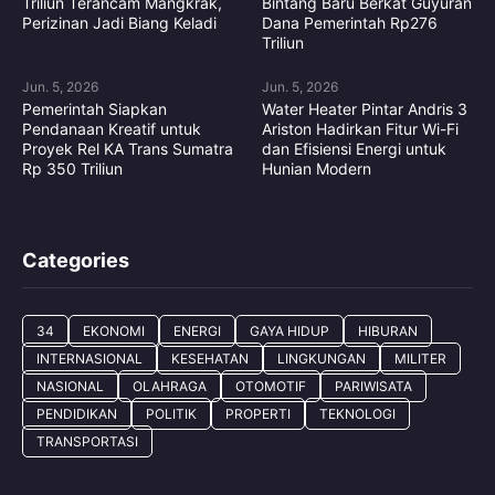
Triliun Terancam Mangkrak,
Bintang Baru Berkat Guyuran
Perizinan Jadi Biang Keladi
Dana Pemerintah Rp276
Triliun
Jun. 5, 2026
Jun. 5, 2026
Pemerintah Siapkan
Water Heater Pintar Andris 3
Pendanaan Kreatif untuk
Ariston Hadirkan Fitur Wi-Fi
Proyek Rel KA Trans Sumatra
dan Efisiensi Energi untuk
Rp 350 Triliun
Hunian Modern
Categories
34
EKONOMI
ENERGI
GAYA HIDUP
HIBURAN
INTERNASIONAL
KESEHATAN
LINGKUNGAN
MILITER
NASIONAL
OLAHRAGA
OTOMOTIF
PARIWISATA
PENDIDIKAN
POLITIK
PROPERTI
TEKNOLOGI
TRANSPORTASI