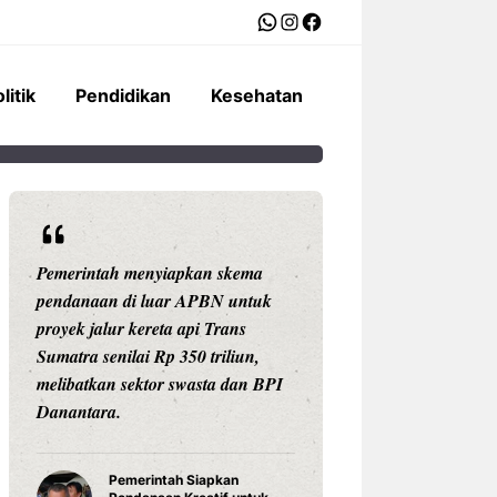
WhatsApp
Instagram
Facebook
litik
Pendidikan
Kesehatan
Pemerintah menyiapkan skema
Ariston Indonesi
pendanaan di luar APBN untuk
Andris 3, water he
proyek jalur kereta api Trans
dengan konektivit
Sumatra senilai Rp 350 triliun,
pengaturan suhu pr
melibatkan sektor swasta dan BPI
Celsius, dan tekno
Danantara.
untuk daya tahan
Pemerintah Siapkan
Water Hea