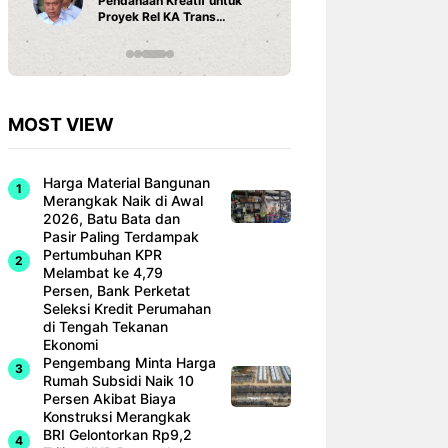
Pendanaan Kreatif untuk
3 Ariston
Proyek Rel KA Trans
Fi dan Ef
Sumatra Rp 350 Triliun
Hunian M
MOST VIEW
Harga Material Bangunan
Merangkak Naik di Awal
2026, Batu Bata dan
Pasir Paling Terdampak
Pertumbuhan KPR
Melambat ke 4,79
Persen, Bank Perketat
Seleksi Kredit Perumahan
di Tengah Tekanan
Ekonomi
Pengembang Minta Harga
Rumah Subsidi Naik 10
Persen Akibat Biaya
Konstruksi Merangkak
BRI Gelontorkan Rp9,2