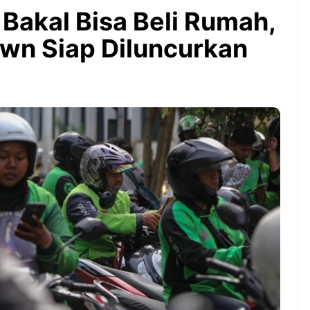
Bintang Baru Berkat
 Bakal Bisa Beli Rumah,
Guyuran Dana Pemerintah
Rp276 Triliun
wn Siap Diluncurkan