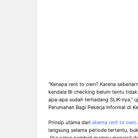
“Kenapa rent to own? Karena sebenarn
kendala BI checking belum tentu tida
apa-apa sudah terhadang SLIK-nya,” u
Perumahan Bagi Pekerja Informal di K
Prinsip utama dari
skema rent to own
langsung selama periode tertentu, bu
Jika calon pembeli mampu mencicil den