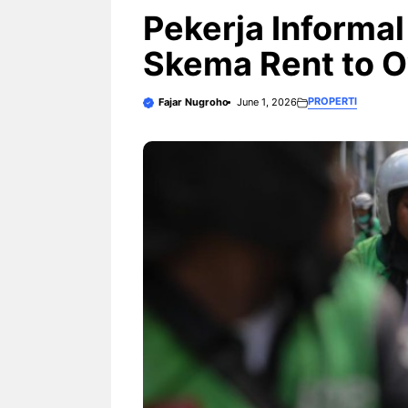
3 Ariston Hadirkan Fitur Wi-
Fi dan Efisiensi Energi untuk
Pekerja Informal
Hunian Modern
Skema Rent to O
PROPERTI
Fajar Nugroho
June 1, 2026