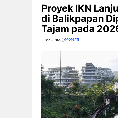
3 Ariston Hadirkan Fitur Wi-
Fi dan Efisiensi Energi untuk
Proyek IKN Lanj
Hunian Modern
di Balikpapan Di
Tajam pada 202
PROPERTI
June 3, 2026