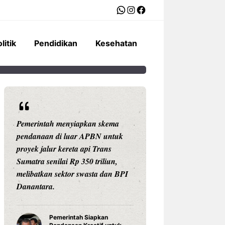
WhatsApp
Instagram
Facebook
litik
Pendidikan
Kesehatan
Pemerintah menyiapkan skema
Ariston Indonesi
pendanaan di luar APBN untuk
Andris 3, water he
proyek jalur kereta api Trans
dengan konektivit
Sumatra senilai Rp 350 triliun,
pengaturan suhu pr
melibatkan sektor swasta dan BPI
Celsius, dan tekno
Danantara.
untuk daya tahan
Pemerintah Siapkan
Water Hea