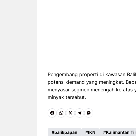
Pengembang properti di kawasan Bali
potensi demand yang meningkat. Beb
menyasar segmen menengah ke atas yan
minyak tersebut.
F
W
X
T
M
a
h
e
e
c
a
l
s
balikpapan
IKN
Kalimantan T