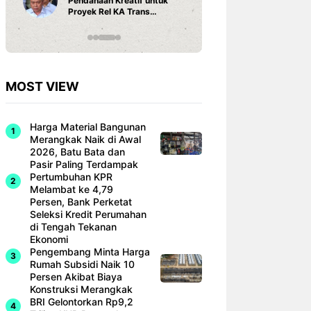
Pendanaan Kreatif untuk
3 Ariston
Proyek Rel KA Trans
Fi dan Ef
Sumatra Rp 350 Triliun
Hunian M
MOST VIEW
Harga Material Bangunan
Merangkak Naik di Awal
2026, Batu Bata dan
Pasir Paling Terdampak
Pertumbuhan KPR
Melambat ke 4,79
Persen, Bank Perketat
Seleksi Kredit Perumahan
di Tengah Tekanan
Ekonomi
Pengembang Minta Harga
Rumah Subsidi Naik 10
Persen Akibat Biaya
Konstruksi Merangkak
BRI Gelontorkan Rp9,2