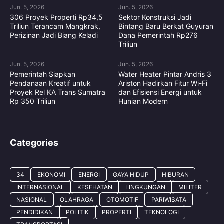
Jun. 5, 2026
Jun. 5, 2026
306 Proyek Properti Rp34,5
Sektor Konstruksi Jadi
Triliun Terancam Mangkrak,
Bintang Baru Berkat Guyuran
Perizinan Jadi Biang Keladi
Dana Pemerintah Rp276
Triliun
Jun. 5, 2026
Jun. 5, 2026
Pemerintah Siapkan
Water Heater Pintar Andris 3
Pendanaan Kreatif untuk
Ariston Hadirkan Fitur Wi-Fi
Proyek Rel KA Trans Sumatra
dan Efisiensi Energi untuk
Rp 350 Triliun
Hunian Modern
Categories
34
EKONOMI
ENERGI
GAYA HIDUP
HIBURAN
INTERNASIONAL
KESEHATAN
LINGKUNGAN
MILITER
NASIONAL
OLAHRAGA
OTOMOTIF
PARIWISATA
PENDIDIKAN
POLITIK
PROPERTI
TEKNOLOGI