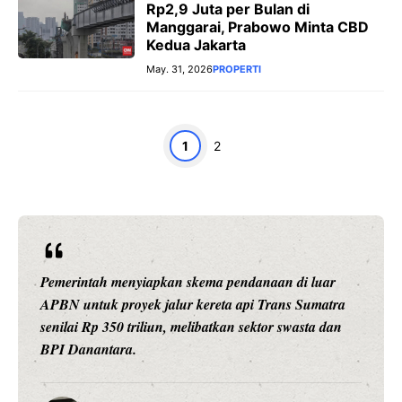
Rp2,9 Juta per Bulan di
Manggarai, Prabowo Minta CBD
Kedua Jakarta
May. 31, 2026
PROPERTI
Page
Page
1
2
Pemerintah menyiapkan skema pendanaan di luar
APBN untuk proyek jalur kereta api Trans Sumatra
senilai Rp 350 triliun, melibatkan sektor swasta dan
BPI Danantara.