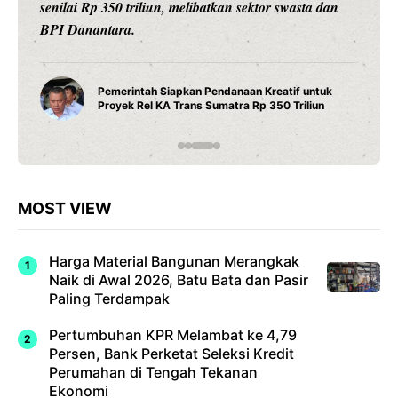
presisi 1 derajat Celsius, dan teknologi titanium untuk
daya tahan maksimal.
Water Heater Pintar Andris 3 Ariston Hadirkan
Fitur Wi-Fi dan Efisiensi Energi untuk Hunian
Modern
MOST VIEW
Harga Material Bangunan Merangkak
Naik di Awal 2026, Batu Bata dan Pasir
Paling Terdampak
Pertumbuhan KPR Melambat ke 4,79
Persen, Bank Perketat Seleksi Kredit
Perumahan di Tengah Tekanan
Ekonomi