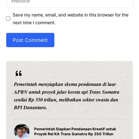
Save my name, email, and website in this browser for the
next time I comment.
pkan skema pendanaan di luar
Ariston Indonesia melun
jalur kereta api Trans Sumatra
pintar dengan konektivi
un, melibatkan sektor swasta dan
presisi 1 derajat Celsiu
daya tahan maksimal.
Water Heater Pi
 Siapkan Pendanaan Kreatif untuk
Fitur Wi-Fi dan 
 KA Trans Sumatra Rp 350 Triliun
Modern