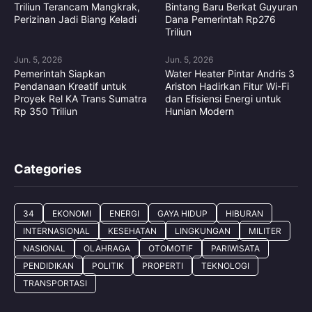
Triliun Terancam Mangkrak,
Bintang Baru Berkat Guyuran
Perizinan Jadi Biang Keladi
Dana Pemerintah Rp276
Triliun
Jun. 5, 2026
Jun. 5, 2026
Pemerintah Siapkan
Water Heater Pintar Andris 3
Pendanaan Kreatif untuk
Ariston Hadirkan Fitur Wi-Fi
Proyek Rel KA Trans Sumatra
dan Efisiensi Energi untuk
Rp 350 Triliun
Hunian Modern
Categories
34
EKONOMI
ENERGI
GAYA HIDUP
HIBURAN
INTERNASIONAL
KESEHATAN
LINGKUNGAN
MILITER
NASIONAL
OLAHRAGA
OTOMOTIF
PARIWISATA
PENDIDIKAN
POLITIK
PROPERTI
TEKNOLOGI
TRANSPORTASI