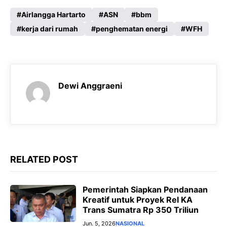
a
h
e
e
c
a
l
s
Airlangga Hartarto
ASN
bbm
e
kerja dari rumah
t
e
s
penghematan energi
WFH
b
s
g
e
o
A
r
n
o
p
a
g
Dewi Anggraeni
k
p
m
e
r
RELATED POST
Pemerintah Siapkan Pendanaan
Kreatif untuk Proyek Rel KA
Trans Sumatra Rp 350 Triliun
Jun. 5, 2026
NASIONAL