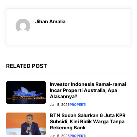
b
s
g
e
o
A
r
n
o
p
a
g
Jihan Amalia
k
p
m
e
r
RELATED POST
Investor Indonesia Ramai-ramai
Incar Properti Australia, Apa
Alasannya?
Jun. 5, 2026
PROPERTI
BTN Sudah Salurkan 6 Juta KPR
Subsidi, Kini Bidik Warga Tanpa
Rekening Bank
Jun. 5, 2026
PROPERTI