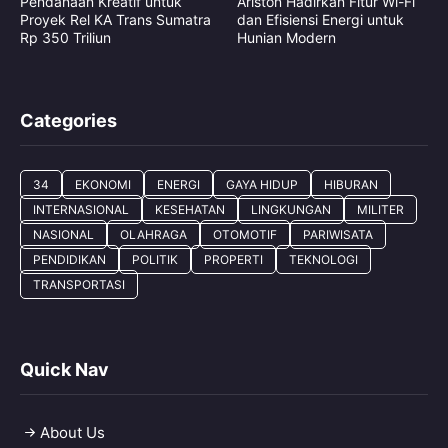
Pendanaan Kreatif untuk
Ariston Hadirkan Fitur Wi-Fi
Proyek Rel KA Trans Sumatra
dan Efisiensi Energi untuk
Rp 350 Triliun
Hunian Modern
Categories
34
EKONOMI
ENERGI
GAYA HIDUP
HIBURAN
INTERNASIONAL
KESEHATAN
LINGKUNGAN
MILITER
NASIONAL
OLAHRAGA
OTOMOTIF
PARIWISATA
PENDIDIKAN
POLITIK
PROPERTI
TEKNOLOGI
TRANSPORTASI
Quick Nav
About Us