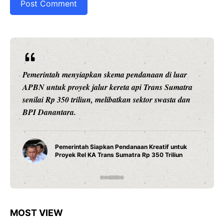
kema pendanaan di luar
Ariston Indonesia meluncurkan
kereta api Trans Sumatra
pintar dengan konektivitas Wi
ibatkan sektor swasta dan
presisi 1 derajat Celsius, dan 
daya tahan maksimal.
Water Heater Pintar An
n Pendanaan Kreatif untuk
Fitur Wi-Fi dan Efisiens
s Sumatra Rp 350 Triliun
Modern
MOST VIEW