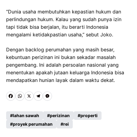
“Dunia usaha membutuhkan kepastian hukum dan
perlindungan hukum. Kalau yang sudah punya izin
tapi tidak bisa berjalan, itu berarti Indonesia
mengalami ketidakpastian usaha,” sebut Joko.
Dengan backlog perumahan yang masih besar,
kebuntuan perizinan ini bukan sekadar masalah
pengembang. Ini adalah persoalan nasional yang
menentukan apakah jutaan keluarga Indonesia bisa
mendapatkan hunian layak dalam waktu dekat.
F
W
X
T
M
a
h
e
e
c
a
l
s
lahan sawah
perizinan
properti
e
proyek perumahan
t
e
s
rei