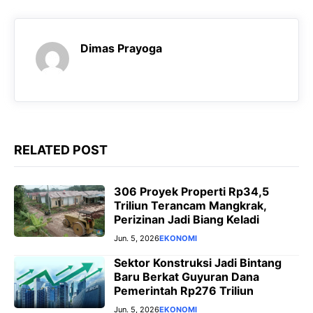
o
A
r
n
o
p
a
g
k
p
m
e
Dimas Prayoga
r
RELATED POST
306 Proyek Properti Rp34,5
Triliun Terancam Mangkrak,
Perizinan Jadi Biang Keladi
Jun. 5, 2026
EKONOMI
Sektor Konstruksi Jadi Bintang
Baru Berkat Guyuran Dana
Pemerintah Rp276 Triliun
Jun. 5, 2026
EKONOMI