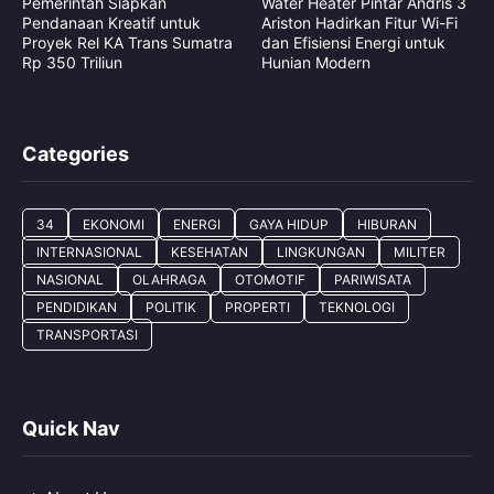
Pemerintah Siapkan
Water Heater Pintar Andris 3
Pendanaan Kreatif untuk
Ariston Hadirkan Fitur Wi-Fi
Proyek Rel KA Trans Sumatra
dan Efisiensi Energi untuk
Rp 350 Triliun
Hunian Modern
Categories
34
EKONOMI
ENERGI
GAYA HIDUP
HIBURAN
INTERNASIONAL
KESEHATAN
LINGKUNGAN
MILITER
NASIONAL
OLAHRAGA
OTOMOTIF
PARIWISATA
PENDIDIKAN
POLITIK
PROPERTI
TEKNOLOGI
TRANSPORTASI
Quick Nav