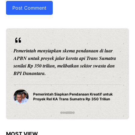
kema pendanaan di luar
Ariston Indonesia meluncurkan
kereta api Trans Sumatra
pintar dengan konektivitas Wi
ibatkan sektor swasta dan
presisi 1 derajat Celsius, dan 
daya tahan maksimal.
Water Heater Pintar An
n Pendanaan Kreatif untuk
Fitur Wi-Fi dan Efisiens
s Sumatra Rp 350 Triliun
Modern
MOST VIEW