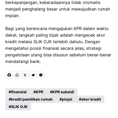
berkepanjangan, keberadaannya tidak otomatis
menjadi penghalang besar untuk mewujudkan rumah
impian.
Bagi yang berencana mengajukan KPR dalam waktu
dekat, langkah paling bijak adalah mengecek skor
kredit melalui SLIK OJK terlebih dahulu. Dengan
mengetahui posisi finansial secara jelas, strategi
pengelolaan utang bisa disusun sebelum benar-benar
mendatangi bank.
F
W
X
T
M
a
h
e
e
c
a
l
s
finansial
KPR
KPR subsidi
e
kredit pemilikan rumah
t
e
s
pinjol
skor kredit
SLIK OJK
b
s
g
e