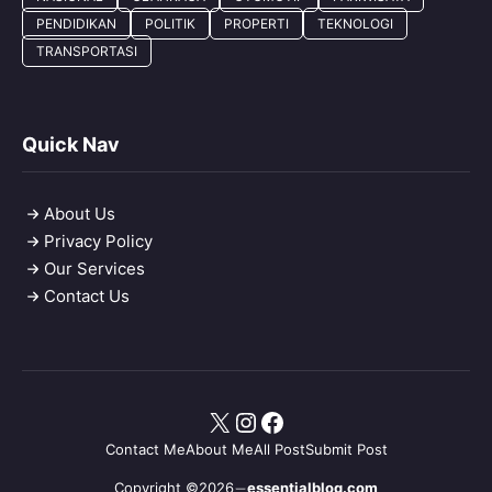
PENDIDIKAN
POLITIK
PROPERTI
TEKNOLOGI
TRANSPORTASI
Quick Nav
About Us
Privacy Policy
Our Services
Contact Us
X
Instagram
Facebook
Contact Me
About Me
All Post
Submit Post
Copyright ©2026
essentialblog.com