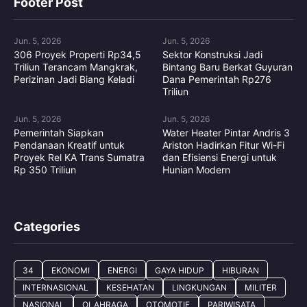
Footer Post
Jun. 5, 2026
Jun. 5, 2026
306 Proyek Properti Rp34,5
Sektor Konstruksi Jadi
Triliun Terancam Mangkrak,
Bintang Baru Berkat Guyuran
Perizinan Jadi Biang Keladi
Dana Pemerintah Rp276
Triliun
Jun. 5, 2026
Jun. 5, 2026
Pemerintah Siapkan
Water Heater Pintar Andris 3
Pendanaan Kreatif untuk
Ariston Hadirkan Fitur Wi-Fi
Proyek Rel KA Trans Sumatra
dan Efisiensi Energi untuk
Rp 350 Triliun
Hunian Modern
Categories
34
EKONOMI
ENERGI
GAYA HIDUP
HIBURAN
INTERNASIONAL
KESEHATAN
LINGKUNGAN
MILITER
NASIONAL
OLAHRAGA
OTOMOTIF
PARIWISATA