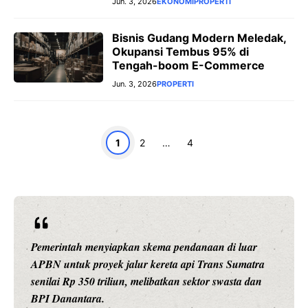
Jun. 3, 2026
EKONOMI
PROPERTI
Bisnis Gudang Modern Meledak,
Okupansi Tembus 95% di
Tengah-boom E-Commerce
Jun. 3, 2026
PROPERTI
Page
Page
Page
1
2
…
4
Pemerintah menyiapkan skema pendanaan di luar
APBN untuk proyek jalur kereta api Trans Sumatra
senilai Rp 350 triliun, melibatkan sektor swasta dan
BPI Danantara.