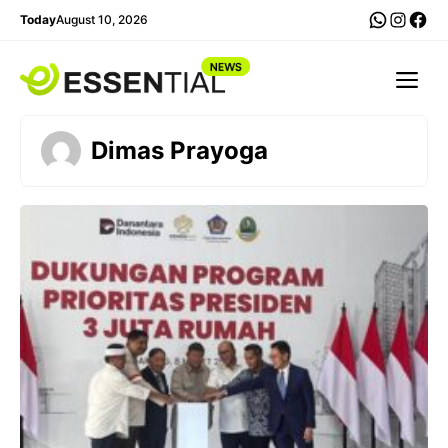
Skip
WhatsA
Insta
Fac
Today
August 10, 2026
to
content
Me
Dimas Prayoga